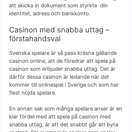
att skicka in dokument som styrkte din
identitet, adress och bankkonto.
Casinon med snabba uttag –
förstahandsval
Svenska spelare är så pass kräsna gällande
casinon online, att de föredrar att spela på
casinon som erbjuder snabba uttag. Det är
därför dessa casinon är ledande när det
kommer till onlinespel i Sverige och som har
flest nöjda spelare.
En annan sak som många spelare anser är en
klar fördel med att spela på casinon med
snabba uttag, är att det snabbt går att byta