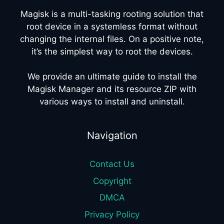
Magisk is a multi-tasking rooting solution that
root device in a systemless format without
changing the internal files. On a positive note,
it’s the simplest way to root the devices.
We provide an ultimate guide to install the
Magisk Manager and its resource ZIP with
various ways to install and uninstall.
Navigation
Contact Us
Copyright
DMCA
Privacy Policy