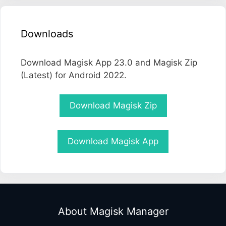
Downloads
Download Magisk App 23.0 and Magisk Zip
(Latest) for Android 2022.
Download Magisk Zip
Download Magisk App
About Magisk Manager