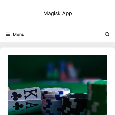
Skip
to
Magisk App
content
Menu